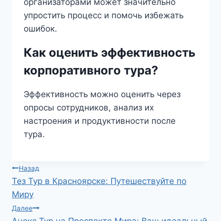
организаторами может значительно
упростить процесс и помочь избежать
ошибок.
Как оценить эффективность
корпоративного тура?
Эффективность можно оценить через
опросы сотрудников, анализ их
настроения и продуктивности после
тура.
Навигация
Назад
Тез Тур в Красноярске: Путешествуйте по
по
Миру
записям
Далее
Анекс Тур на Проспекте Мира: Ваш идеальный