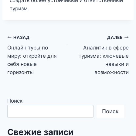
создать более устойчивый и ответственный
туризм.
Навигация
НАЗАД
ДАЛЕЕ
Онлайн туры по
Аналитик в сфере
по
миру: откройте для
туризма: ключевые
записям
себя новые
навыки и
горизонты
возможности
Поиск
Поиск
Свежие записи