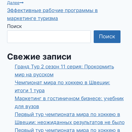
записям
Далее
Эффективные рабочие программы в
маркетинге туризма
Поиск
Поиск
Свежие записи
Гранд Тур 2 сезон 11 серия: Прокормить
мир на русском
Чемпионат мира по хоккею в Швеции:
итоги 1 тура
Маркетинг в гостиничном бизнесе: учебник
для вузов
Первый тур чемпионата мира по хоккею в
Швеции: неожиданных результатов не было
Первый тур чемпионата мира по хоккею в