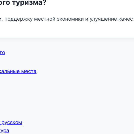
ого туризма?
, поддержку местной экономики и улучшение качес
го
икальные места
а русском
тура