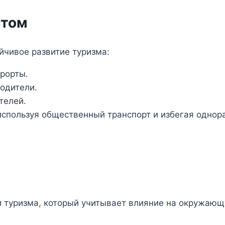
стом
йчивое развитие туризма:
урорты.
одители.
телей.
используя общественный транспорт и избегая однор
и туризма, который учитывает влияние на окружающ