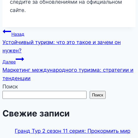
следите за обновлениями на официальном
сайте.
Навигация
Назад
Устойчивый туризм: что это такое и зачем он
по
нужен?
записям
Далее
Маркетинг международного туризма: стратегии и
тенденции
Поиск
Поиск
Свежие записи
Гранд Тур 2 сезон 11 серия: Прокормить мир