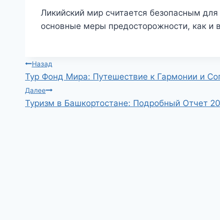
Ликийский мир считается безопасным для
основные меры предосторожности, как и 
Навигация
Назад
Тур Фонд Мира: Путешествие к Гармонии и Со
по
Далее
Туризм в Башкортостане: Подробный Отчет 2
записям