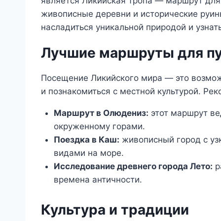
является Ликийская тропа — маршрут для 
живописные деревни и исторические руин
насладиться уникальной природой и узнать
Лучшие маршруты для п
Посещение Ликийского мира — это возмож
и познакомиться с местной культурой. Р
Маршрут в Олюдениз:
этот маршрут ве
окруженному горами.
Поездка в Каш:
живописный город с уз
видами на море.
Исследование древнего города Лето:
р
времена античности.
Культура и традиции