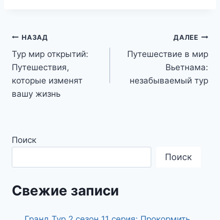
Навигация
НАЗАД
ДАЛЕЕ
Тур мир открытий:
Путешествие в мир
по
Путешествия,
Вьетнама:
записям
которые изменят
незабываемый тур
вашу жизнь
Поиск
Поиск
Свежие записи
Гранд Тур 2 сезон 11 серия: Прокормить