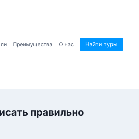
Найти туры
ели
Преимущества
О нас
писать правильно