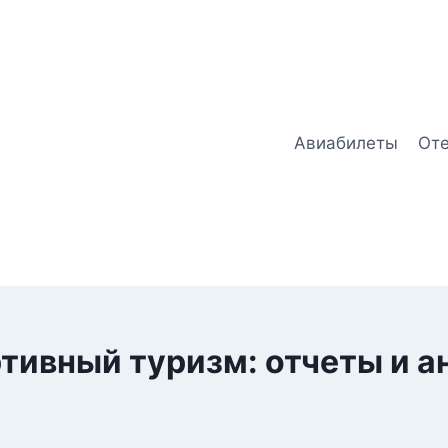
Авиабилеты
От
тивный туризм: отчеты и а