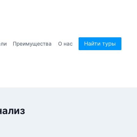
Найти туры
ели
Преимущества
О нас
нализ