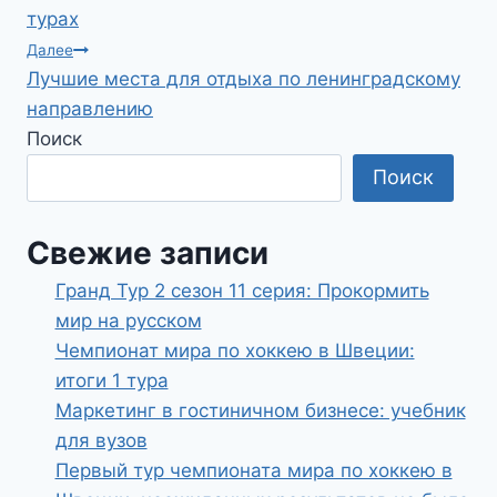
по
турах
записям
Далее
Лучшие места для отдыха по ленинградскому
направлению
Поиск
Поиск
Свежие записи
Гранд Тур 2 сезон 11 серия: Прокормить
мир на русском
Чемпионат мира по хоккею в Швеции:
итоги 1 тура
Маркетинг в гостиничном бизнесе: учебник
для вузов
Первый тур чемпионата мира по хоккею в