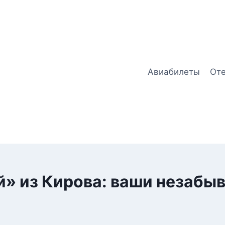
Авиабилеты
От
й» из Кирова: ваши незабы