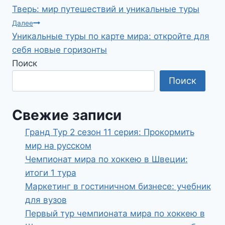
Тверь: мир путешествий и уникальные туры
по
Далее
Уникальные туры по карте мира: откройте для
записям
себя новые горизонты
Поиск
Поиск
Свежие записи
Гранд Тур 2 сезон 11 серия: Прокормить
мир на русском
Чемпионат мира по хоккею в Швеции:
итоги 1 тура
Маркетинг в гостиничном бизнесе: учебник
для вузов
Первый тур чемпионата мира по хоккею в