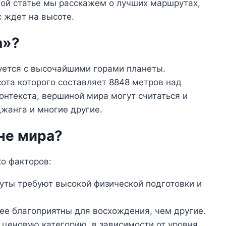
этой статье мы расскажем о лучших маршрутах,
с ждет на высоте.
а»?
уется с высочайшими горами планеты.
сота которого составляет 8848 метров над
онтекста, вершиной мира могут считаться и
джанга и многие другие.
не мира?
ко факторов:
ты требуют высокой физической подготовки и
е благоприятны для восхождения, чем другие.
ценовую категорию, в зависимости от уровня